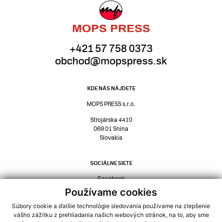
+421 57 758 0373
obchod@mopspress.sk
KDE NÁS NÁJDETE
MOPS PRESS s.r.o.
Strojárska 4410
069 01 Snina
Slovakia
SOCIÁLNE SIETE
Facebook
Instagram
Používame cookies
Súbory cookie a ďalšie technológie sledovania používame na zlepšenie
NAVIGÁCIA
vášho zážitku z prehliadania našich webových stránok, na to, aby sme