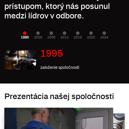
prístupom, ktorý nás posunul
medzi lídrov v odbore.
1995
2005
2006
2014
2018
2020
2024
1995
založenie spoločnosti
Prezentácia našej spoločnosti