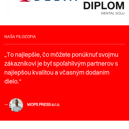
NAŠA FILOZOFIA
„To najlepšie, čo môžete ponúknuť svojmu
zákazníkovi je byť spoľahlivým partnerov s
najlepšou kvalitou a včasným dodaním
dielo.“
MOPS PRESS s.r.o.